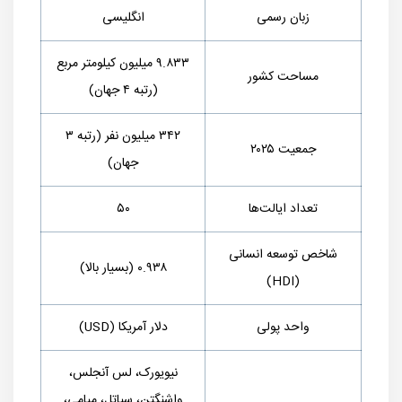
زبان رسمی
انگلیسی
۹.۸۳۳ میلیون کیلومتر مربع
مساحت کشور
(رتبه ۴ جهان)
۳۴۲ میلیون نفر (رتبه ۳
جمعیت ۲۰۲۵
جهان)
تعداد ایالت‌ها
۵۰
شاخص توسعه انسانی
۰.۹۳۸ (بسیار بالا)
)
HDI
(
واحد پولی
دلار آمریکا (
USD
)
نیویورک، لس آنجلس،
واشنگتن، سیاتل، میامی،