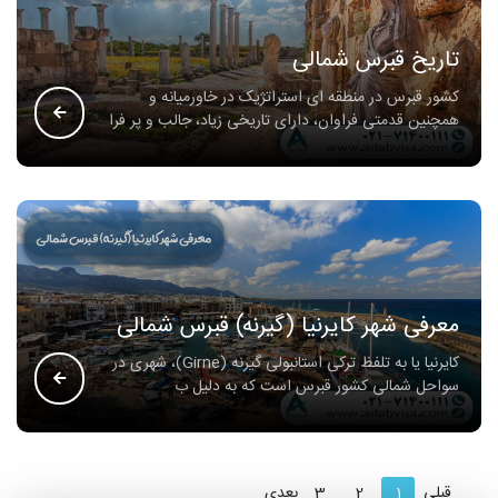
تاریخ قبرس شمالی
کشور قبرس در منطقه ای استراتژیک در خاورمیانه و
همچنین قدمتی فراوان، دارای تاریخی زیاد، جالب و پر فرا
معرفی شهر کایرنیا (گیرنه) قبرس شمالی
کایرنیا یا به تلفظ ترکی استانبولی گیرنه (Girne)، شهری در
سواحل شمالی کشور قبرس است که به دلیل ب
قبلی
1
2
3
بعدی