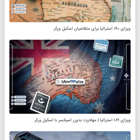
ویزای 190 استرالیا برای متقاضیان اسکیل ورکر
ویزای ۱۸۹ استرالیا | مهاجرت بدون اسپانسر با اسکیل ورکر